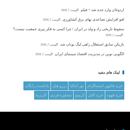
اردوغان وارد جده شد + فیلم
آگوست 7, 2026
لغو افزایش تصاعدی بهای برق کشاورزی
آگوست 7, 2026
سقوط تاریخی زاد و ولد در ایران / چرا کسی به فکر پیری جمعیت نیست؟
آگوست 7, 2026
بازیکن سابق استقلال راهی لیگ یونان شد
آگوست 7, 2026
الگویی نوین در مدیریت اقتصاد سینمای ایران
آگوست 7, 2026
لینک های مفید
خرید فالوور اینستاگرام
تور آنتالیا
رزرو هتل
پادکست رایگان
خرید قهوه
خرید کابل
کریپتو
مشاوره فردی
کاریزما