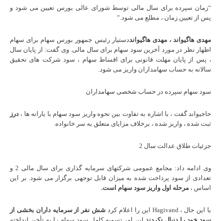
“زمان سپرده برای سال مالی توسط شورای عالی بورس تعیین می شود و
پس از تعیین زمان ، مطلع می شود.”
مهدی هاگیواند ، مهدی هاگیواند
دستیار رئیس جمهور بورس سهام برای سهام
اظهار نظر در مورد آخرین سود سهام برای سال مالی. وی گفت: از پایان سال
، پس از پایان مهلت قانونی برای اقساط سهام ، سود شرکت های تحقیق
سالانه به حساب سهامداران واریز می شود.
سود سهام سپرده در حساب شخصی سهامداران
حاجیواند گفت ، با اشاره به تفاوت بین نحوه واریز سود سهام با یارانه ها ،
درز
ثبت شده ، واریز شده ، برخلاف مزایای متعلق به سر خانواده.
جزئیات طلاق عدالت سال 2
وی ادامه داد: مجامع عمومی شرکتهای سرمایه گذاری برای سال مالی 2 و
تعدادی از سود پرداخت شده به میزان قابل توجهی برگزار می شود. بر این
اساس ،
مرحله اول واریز سود سهام است.
با این حال ، Hagivand این را اعلام کرد
شش نفر از سرمایه داران بخشی از
سود خود را دنبال نکردند
این امر تسویه کامل سود سهام را به تأخیر انداخته